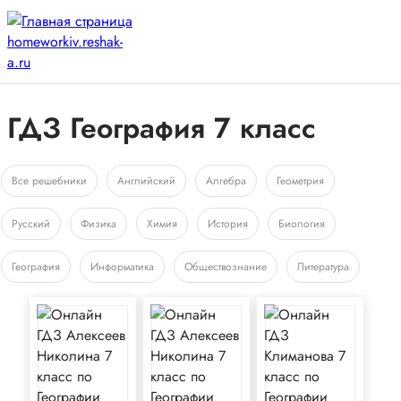
ГДЗ География 7 класс
Все решебники
Английский
Алгебра
Геометрия
Русский
Физика
Химия
История
Биология
География
Информатика
Обществознание
Литература