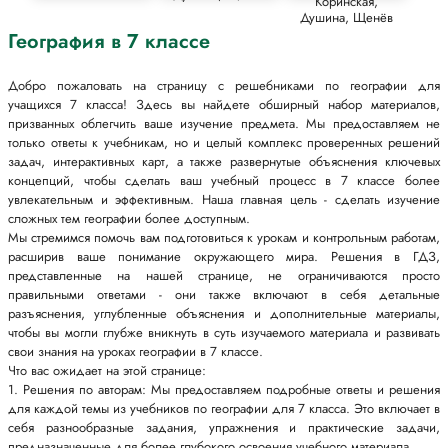
Коринская,
Душина, Щенёв
География в 7 классе
Добро пожаловать на страницу с решебниками по географии для
учащихся 7 класса! Здесь вы найдете обширный набор материалов,
призванных облегчить ваше изучение предмета. Мы предоставляем не
только ответы к учебникам, но и целый комплекс проверенных решений
задач, интерактивных карт, а также развернутые объяснения ключевых
концепций, чтобы сделать ваш учебный процесс в 7 классе более
увлекательным и эффективным. Наша главная цель - сделать изучение
сложных тем географии более доступным.
Мы стремимся помочь вам подготовиться к урокам и контрольным работам,
расширив ваше понимание окружающего мира. Решения в ГДЗ,
представленные на нашей странице, не ограничиваются просто
правильными ответами - они также включают в себя детальные
разъяснения, углубленные объяснения и дополнительные материалы,
чтобы вы могли глубже вникнуть в суть изучаемого материала и развивать
свои знания на уроках географии в 7 классе.
Что вас ожидает на этой странице:
1. Решения по авторам: Мы предоставляем подробные ответы и решения
для каждой темы из учебников по географии для 7 класса. Это включает в
себя разнообразные задания, упражнения и практические задачи,
предназначенные для более глубокого освоения учебного материала.